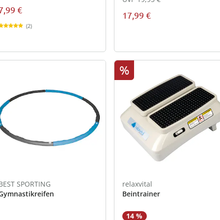
7,99 €
17,99 €
(2)
%
BEST SPORTING
relaxvital
Gymnastikreifen
Beintrainer
14 %