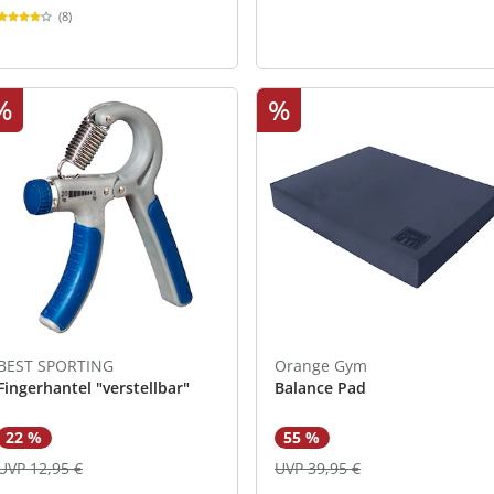
(8)
%
%
BEST SPORTING
Orange Gym
Fingerhantel "verstellbar"
Balance Pad
22 %
55 %
UVP 12,95 €
UVP 39,95 €