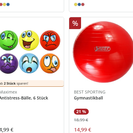
%
ab
2 Stück
sparen!
Maximex
BEST SPORTING
Antistress-Bälle, 6 Stück
Gymnastikball
21 %
18,99 €
4,99 €
14,99 €