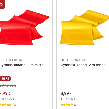
%
BEST SPORTING
BEST SPORTING
Gymnastikband, 2 m mittel
Gymnastikband, 2 m leicht
19 %
UVP 9,95 €
7,99 €
8,99 €
1 m = 4,00 €
1 m = 4,50 €
(2)
(2)