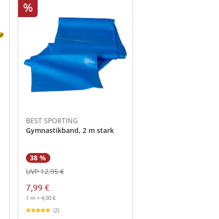
%
BEST SPORTING
Gymnastikband, 2 m stark
38 %
UVP 12,95 €
7,99 €
1 m = 4,00 €
(2)