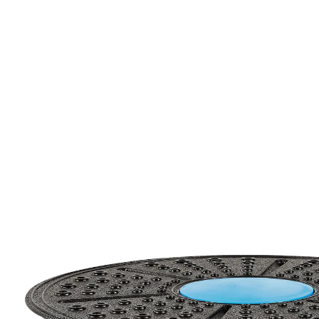
UVP 19,95 €
17,99 €
inkl. MwSt. und zzgl.
Versandkosten
In den Warenkorb
Sofort lieferbar - in 2-3 Werktagen bei Ihnen
stabilisiert und mobilisiert Oberkörper
und Fußgelenke
Hervorragend geeignet, um den Gleichgewichtssinn zu
stärken sowie Koordination und Konzentration zu
verbessern. Die genoppte Oberfläche sorgt für