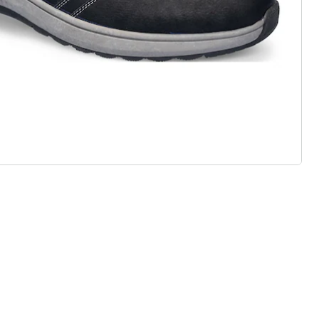
 Standard- und Bequem-Weiten
r Einlagen
ialien & vielfältige Designs
, Stil und Qualität – nachhaltig