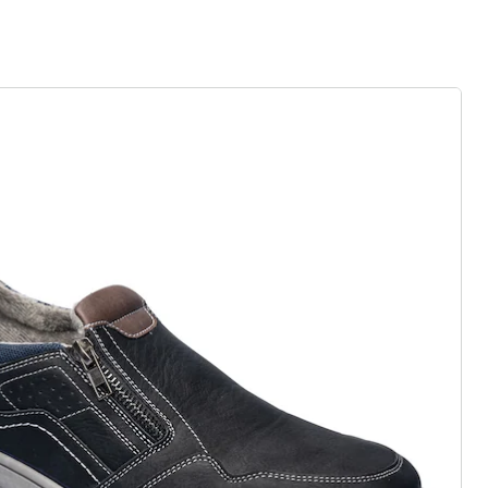
efühl wie auf Wolken
 Gummizug, Klett- oder