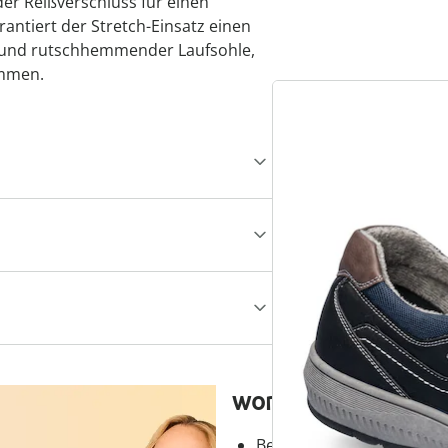
er Reißverschluss für einen
rantiert der Stretch-Einsatz einen
e und rutschhemmender Laufsohle,
ommen.
wonderwalk – Laufg
Bequemer Einstieg durch