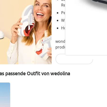
Reißverschluss
Perfekte Passform, dank
Wechselfußbett – ideal fü
Hochwertige, leichte Mater
wonderwalk verbindet Komfort
produziert und fair im Preis.
Jetzt entdecken
as passende Outfit von wedolina