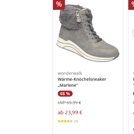
%
wonderwalk
Wärme-Knöchelsneaker
„Marlene“
65 %
UVP 69,99 €
ab
23,99 €
(1)