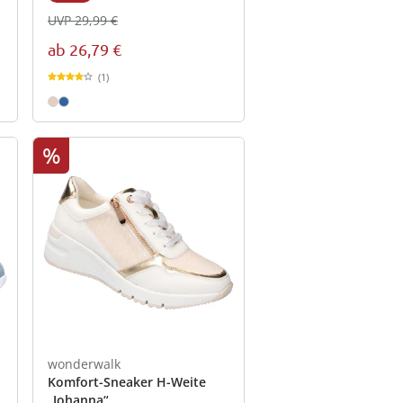
UVP 29,99 €
ab
26,79 €
(1)
%
wonderwalk
Komfort-Sneaker H-Weite
„Johanna“