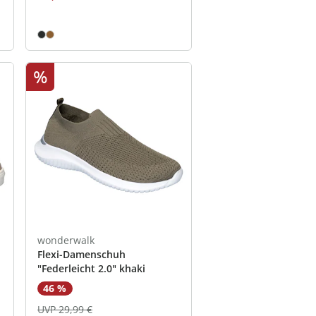
%
wonderwalk
Flexi-Damenschuh
"Federleicht 2.0" khaki
46 %
UVP 29,99 €