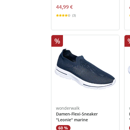
44,99 €
(3)
%
wonderwalk
Damen-Flexi-Sneaker
"Leonie" marine
60 %