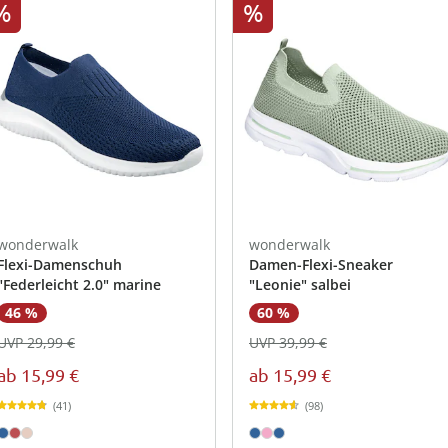
%
%
wonderwalk
wonderwalk
Flexi-Damenschuh
Damen-Flexi-Sneaker
"Federleicht 2.0" marine
"Leonie" salbei
46 %
60 %
UVP 29,99 €
UVP 39,99 €
ab
15,99 €
ab
15,99 €
(41)
(98)