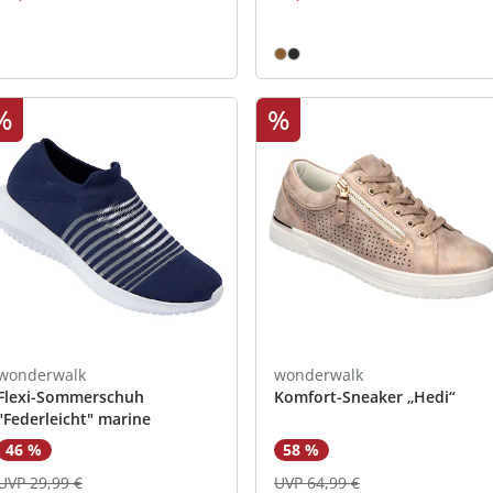
%
%
wonderwalk
wonderwalk
Flexi-Sommerschuh
Komfort-Sneaker „Hedi“
"Federleicht" marine
46 %
58 %
UVP 29,99 €
UVP 64,99 €