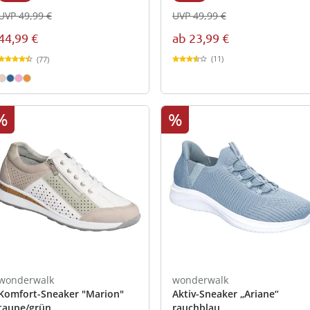
UVP 49,99 €
UVP 49,99 €
ab
23,99 €
44,99 €
(11)
(77)
%
%
wonderwalk
wonderwalk
Komfort-Sneaker "Marion"
Aktiv-Sneaker „Ariane“
taupe/grün
rauchblau