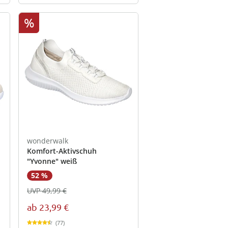
%
wonderwalk
Komfort-Aktivschuh
"Yvonne" weiß
52 %
UVP 49,99 €
ab
23,99 €
(77)