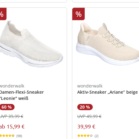
%
%
wonderwalk
wonderwalk
Damen-Flexi-Sneaker
Aktiv-Sneaker „Ariane“ beige
"Leonie" weiß
60 %
20 %
UVP 39,99 €
UVP 49,99 €
ab
15,99 €
39,99 €
(98)
(2)