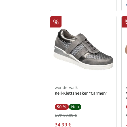
%
wonderwalk
Keil-Klettsneaker "Carmen"
50 %
Neu
UVP 69,99 €
34,99 €