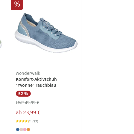
%
wonderwalk
Komfort-Aktivschuh
"Yvonne" rauchblau
52 %
UVP 49,99 €
ab
23,99 €
(77)