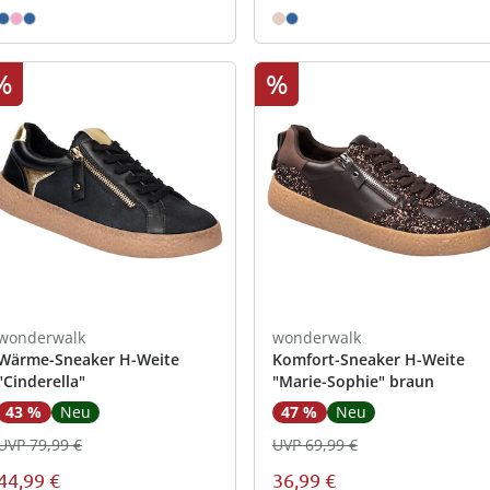
%
%
wonderwalk
wonderwalk
Wärme-Sneaker H-Weite
Komfort-Sneaker H-Weite
"Cinderella"
"Marie-Sophie" braun
43 %
Neu
47 %
Neu
UVP 79,99 €
UVP 69,99 €
44,99 €
36,99 €