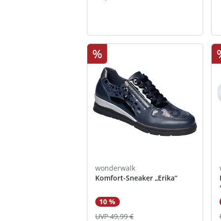
%
wonderwalk
Komfort-Sneaker „Erika“
10 %
UVP 49,99 €