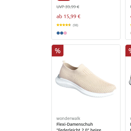
UVP 39,99 €
ab
15,99 €
(98)
%
wonderwalk
Flexi-Damenschuh
"Federleicht 2.0" beige