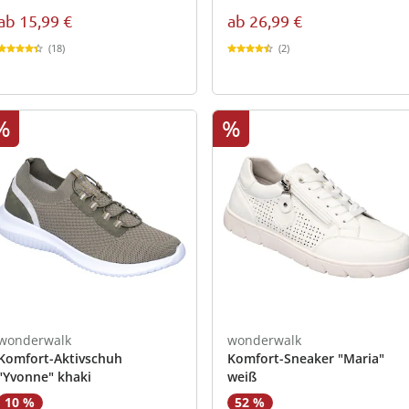
ab
15,99 €
ab
26,99 €
(18)
(2)
%
%
wonderwalk
wonderwalk
Komfort-Aktivschuh
Komfort-Sneaker "Maria"
"Yvonne" khaki
weiß
52 %
10 %