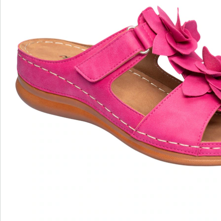
wonderwalk – Laufgefühl wie auf Wolken
Bequemer Einstieg durch Gummizug, Klett- oder
Reißverschluss
Perfekte Passform, dank Standard- und Bequem-
Weiten
Wechselfußbett – ideal für Einlagen
Hochwertige, leichte Materialien & vielfältige