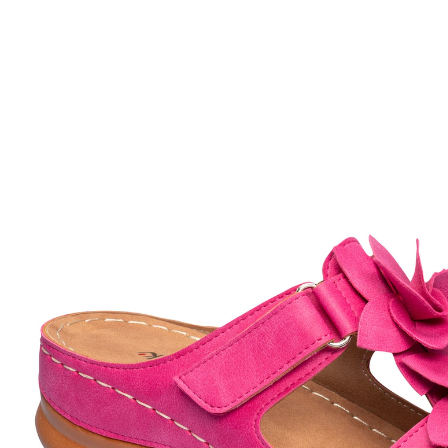
UVP 49,99 €
29,99 €
inkl. MwSt. und zzgl.
Versandkosten
Variante
pink
Größe
Bei Verfügbarkeit erinnern
Derzeit nicht lieferbar