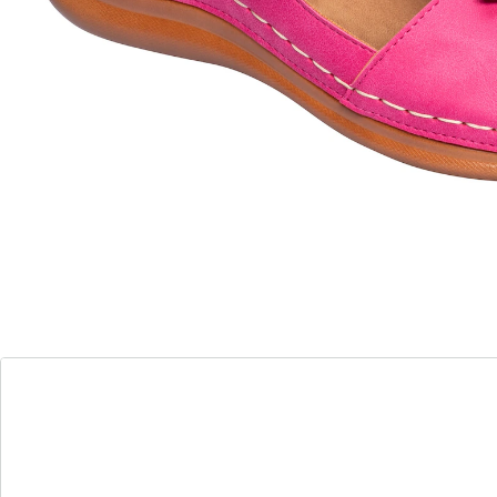
Blümchen-Applikation
Ein echtes Blütenwunder: Diese super bequeme
Pantolette bringt den Sommer direkt an Ihre Füße!
Dank Klettverschluss sind Sie schnell hineingeschlüpft
und genießen eine optimale Passform.
Details
Hinweise & Hersteller
Bewertungen