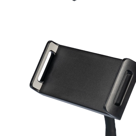
36,99 €
inkl. MwSt. und zzgl.
Versandkosten
In den Warenkorb
Sofort lieferbar - in 2-3 Werktagen bei Ihnen
So haben Sie Ihr Smartphone oder Tablet stets sicher
und griffbereit. Biegsamer Schwanenhals für
individuelles anpassen. Gepolsterte Klemmleisten mit
Anti-Rutsch-Pads, geeignet für Geräte von 4,7 bis
13 Zoll. Dank Klemmmechanismus an runden oder
ovalen Rohren (Ø: bis 35 mm) einfache zu montieren.