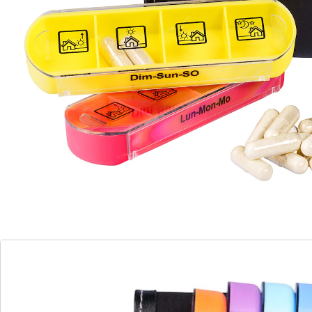
entsprechende Medikamenten-Ration für morgens,
mittags, abends und nachts übersichtlich vorsortieren.
Jeder Tag hat eine andere Farbe für mehr Sicherheit.
Inklusive schönem Etui im hochwertigen Leder-Look.
Per Druckknopf verschließbar. Ideal auch für
unterwegs.
Details
Hinweise & Hersteller
Bewertungen