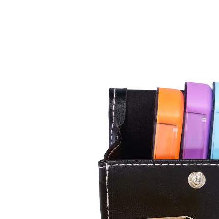
14,99 €
inkl. MwSt. und zzgl.
Versandkosten
In den Warenkorb
Sofort lieferbar - in 2-3 Werktagen bei Ihnen
Tages-Fächer einzeln herausnehmbar und
jeweils in 4 Fächer unterteilt
Gratis: Etui im Leder-Look
So können Sie Ihre Tabletteneinnahme perfekt planen:
In den sieben Tages-Fächern einfach die