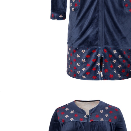
hautschmeichelndem Nickistoff gefertigt, überzeugt es
mit Bewegungsfreiheit und Komfort im Alltag. Perfekt
für den entspannten Morgenlook oder für gemütliche
Stunden auf dem Sofa.
Details
Hinweise & Hersteller
Bewertungen