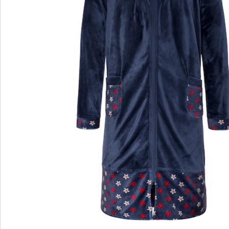
wedolina – Unsere neue Modemarke
Ob elegante Basics oder trendige Highlights:
wedolina steht für modische Vielfalt, bequeme
Schnitte und ein faires Preis-Leistungs-Verhältnis.
Jedes Stück schmeichelt der Figur und
unterstreicht Ihre Persönlichkeit – für ein
selbstbewusstes Gefühl, jeden Tag.
Jetzt entdecken