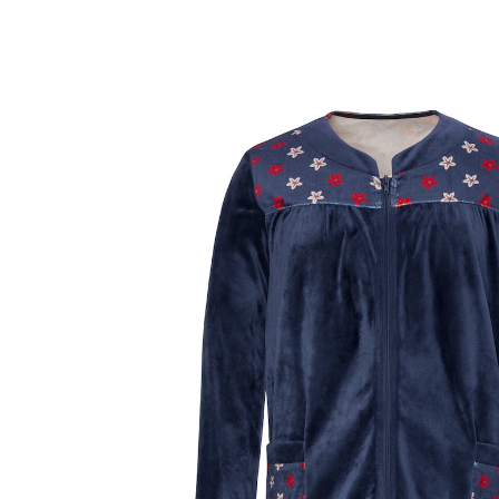
UVP 64,99 €
ab
19,49 €
inkl. MwSt. und zzgl.
Versandkosten
Größe
In den Warenkorb
Sofort lieferbar - in 2-3 Werktagen bei Ihnen
Romantische Alternative zur Jogginghose!
Erleben Sie das Comeback des Hauskleides! Großzügig
geschnitten und aus wärmendem,