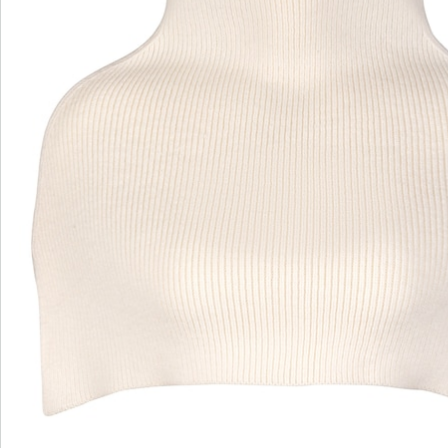
Bewertungen
wedolina – Unsere neue Modemarke
Ob elegante Basics oder trendige Highlights:
wedolina steht für modische Vielfalt, bequeme
Schnitte und ein faires Preis-Leistungs-Verhältnis.
Jedes Stück schmeichelt der Figur und
unterstreicht Ihre Persönlichkeit – für ein