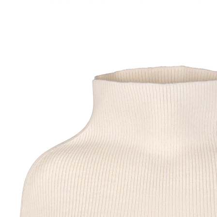
UVP 15,99 €
6,89 €
inkl. MwSt. und zzgl.
Versandkosten
Variante
creme
In den Warenkorb
Sofort lieferbar - in 2-3 Werktagen bei Ihnen
Rollkragen-Look leicht gemacht – für Komfort und