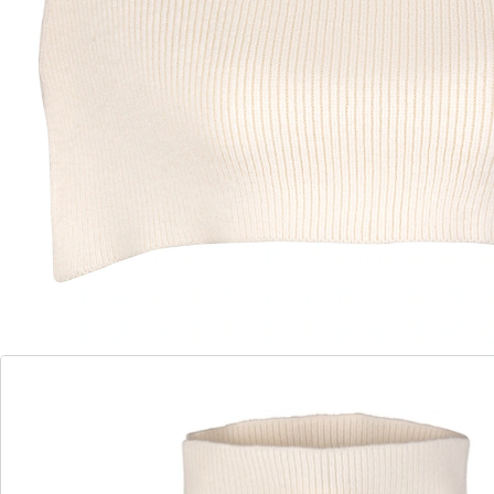
Eleganz
kuscheliger Hals- und Nackenwärmer
ideal unter Blazer, Jacken oder über
Blusen
Sie kennen es: In der Übergangszeit ist ein Strickpulli
oft zu warm – der Rollkragen-Einsatz bietet hierfür eine
stilvolle Lösung. Er wärmt die Hals- und Nackenpartie,
ohne zu dick aufzutragen. Über Blusen getragen, wird
er sogar zum eleganten Cape.
Details
Hinweise & Hersteller