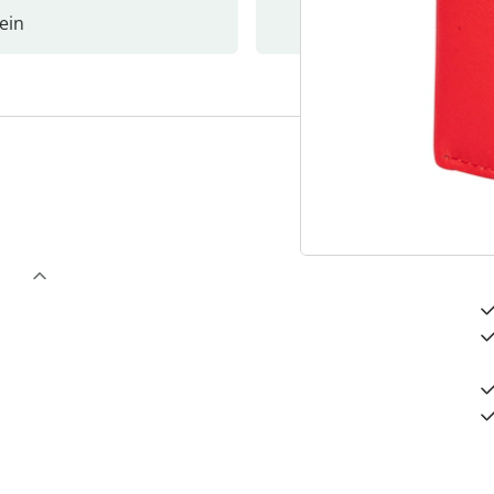
ein
Newslet
4
D