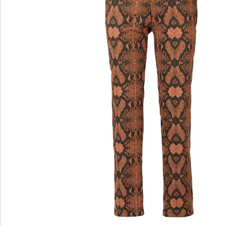
wedolina – Unsere neue Modemarke
Ob elegante Basics oder trendige Highlights:
wedolina steht für modische Vielfalt, bequeme
Schnitte und ein faires Preis-Leistungs-Verhältnis.
Jedes Stück schmeichelt der Figur und
unterstreicht Ihre Persönlichkeit – für ein
selbstbewusstes Gefühl, jeden Tag.
Jetzt entdecken
Entdecken Sie zu jedem Outfit den passenden
Schuh von wonderwalk