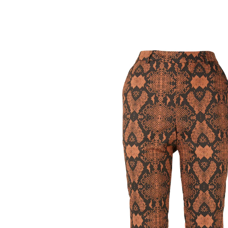
UVP 39,99 €
15,39 €
inkl. MwSt. und zzgl.
Versandkosten
Größe
Bei Verfügbarkeit erinnern
Derzeit nicht lieferbar
Ihr Favorit aus dem Mode-Dschungel!
Die extra bequeme Hose im Schlangen-Look bietet
durch den rückwärtigen Dehnbund einen hohen