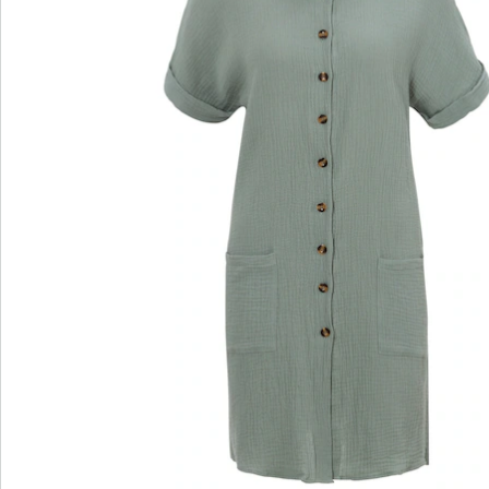
wedolina – Unsere neue Modemarke
Ob elegante Basics oder trendige Highlights:
wedolina steht für modische Vielfalt, bequeme
Schnitte und ein faires Preis-Leistungs-Verhältnis.
Jedes Stück schmeichelt der Figur und
unterstreicht Ihre Persönlichkeit – für ein