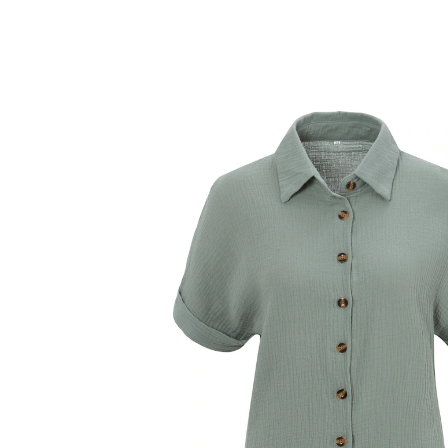
UVP 49,99 €
ab
12,99 €
inkl. MwSt. und zzgl.
Versandkosten
Variante
salbei
Größe
In den Warenkorb
Sofort lieferbar - in 2-3 Werktagen bei Ihnen