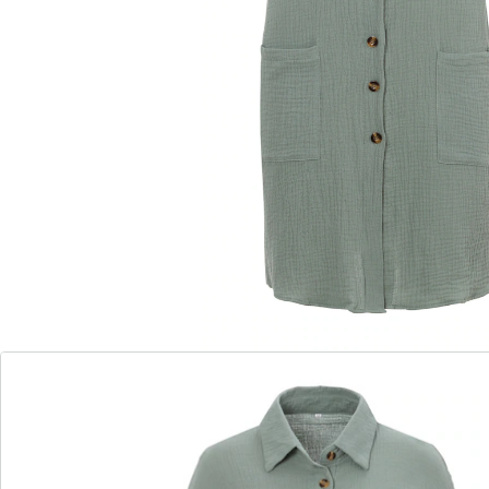
angenehm leicht auf der Haut – perfekt
für heiße Tage
Ein klassischer Look, der immer passt: Locker-leicht
und fließend, fühlt sich dieses Kleid dabei auch noch
wunderbar weich auf Ihrer Haut an – ideal an heißen
Tagen.
Details
Hinweise & Hersteller
Bewertungen