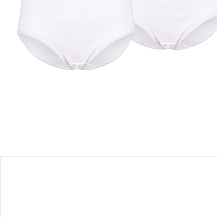
Alternativprodukt
Zu diesem Artikel haben wir eine Alternative gefunden,
die Sie interessieren könnte:
wedolina
Baumwoll-Taillenslip schwarz - 5 Stück
(41)
Einzelpreis:
UVP 24,99 €
15,89 €
Komfort-Klassiker!
Klassischer Slip mit hoher Taille aus hochwertiger
Baumwolle. Mit elastischer Spitze an Bund und