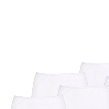
UVP 24,99 €
ab
12,99 €
inkl. MwSt. und zzgl.
Versandkosten
Variante
weiß - 5 Stück
Größe
In den Warenkorb
Sofort lieferbar - in 2-3 Werktagen bei Ihnen