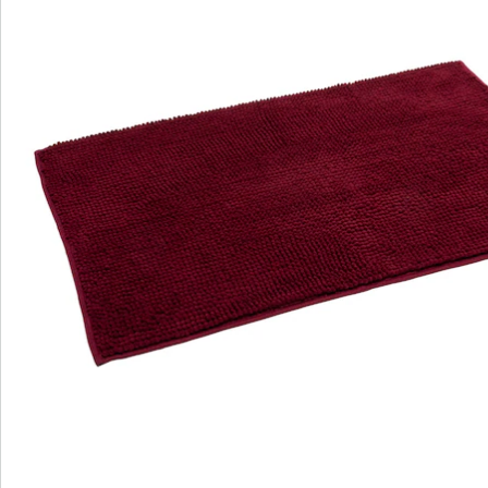
Ob in grau, beige, hellblau, dunkelblau, brombeere,
bordeaux oder lila - diese Matte ist in jeder Farbe eine
echte Bereicherung für Ihr Badezimmer. Wählen Sie
einfach Ihre Lieblingsfarbe, die sich harmonisch in die
Badeinrichtung einfügt oder setzen Sie mit einer
Kontrastfarbe bewusst einen reizvollen farblichen
Akzent - ganz wie Sie es mögen.
Übrigens: Natürlich können Sie die Super-Soft-
Badematte auch auf Böden mit Fußbodenheizung
legen. Das verstärkt den tollen Flausch-Effekt noch
mehr.
Details
Hinweise & Hersteller