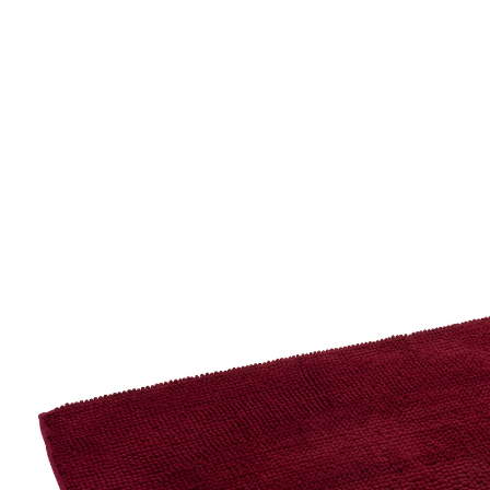
UVP 15,99 €
10,69 €
inkl. MwSt. und zzgl.
Versandkosten
Variante
bordeaux
+ 2
7,19 €
nur
ab
2
Stück
1
In den Warenkorb