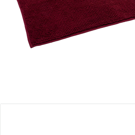
Sofort lieferbar - in 2-3 Werktagen bei Ihnen
Super-flauschig in Ihrer Lieblingsfarbe
hochwertige Verarbeitung
Florhöhe: ca 1,5 cm
rutschfest
auch für Fußbodenheizung geeignet
Diese Super-Soft-Badematte gibt Ihnen beim Ein- und
Aussteigen aus Dusche oder Badewanne ein sicheres
und angenehm weiches Gefühl. Die rutschfeste Matte
ist hochwertig verarbeitet und fühlt sich mit ihrem ca.
1,5 cm hohen Flor wunderbar flauschig an den Füßen
an. Und dabei sieht sie auch noch toll aus, denn sie ist
in verschiedenen Trendfarben erhältlich und passt
somit ganz sicher auch zu Ihrem Geschmack.