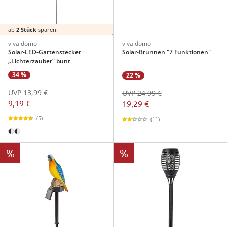
ab
2 Stück
sparen!
viva domo
viva domo
Solar-LED-Gartenstecker
Solar-Brunnen "7 Funktionen"
„Lichterzauber“ bunt
34 %
22 %
UVP 13,99 €
UVP 24,99 €
9,19 €
19,29 €
(5)
(11)
%
%