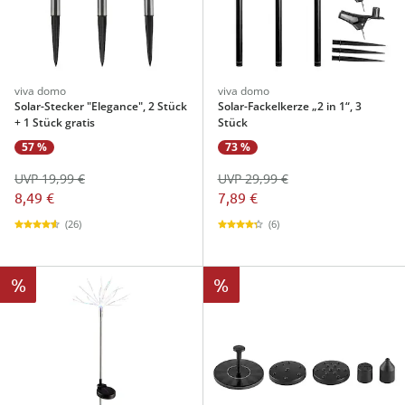
viva domo
viva domo
Solar-Stecker "Elegance", 2 Stück
Solar-Fackelkerze „2 in 1“, 3
+ 1 Stück gratis
Stück
57 %
73 %
UVP 19,99 €
UVP 29,99 €
8,49 €
7,89 €
(26)
(6)
%
%