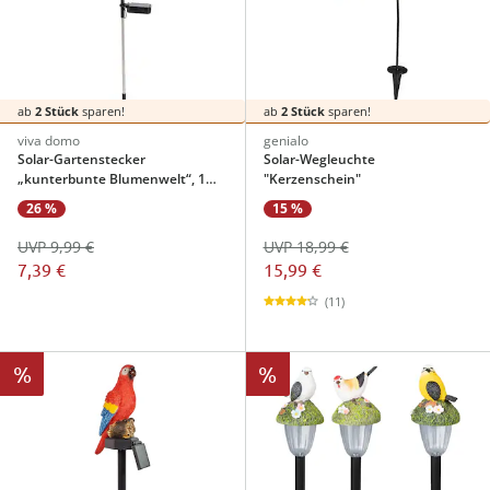
ab
2 Stück
sparen!
ab
2 Stück
sparen!
viva domo
genialo
Solar-Gartenstecker
Solar-Wegleuchte
„kunterbunte Blumenwelt“, 1
"Kerzenschein"
Stück
26 %
15 %
UVP 9,99 €
UVP 18,99 €
7,39 €
15,99 €
(11)
%
%