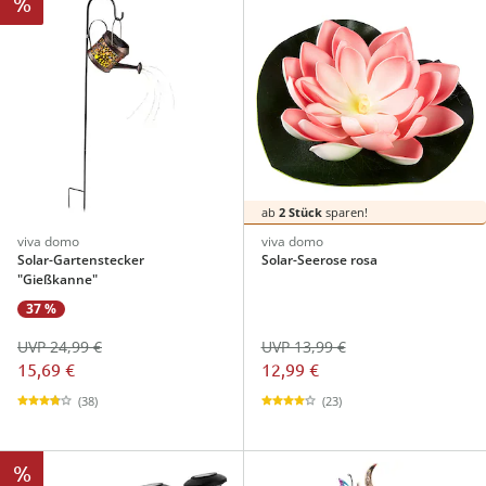
%
ab
2 Stück
sparen!
viva domo
viva domo
Solar-Gartenstecker
Solar-Seerose rosa
"Gießkanne"
37 %
UVP 24,99 €
UVP 13,99 €
15,69 €
12,99 €
(38)
(23)
%