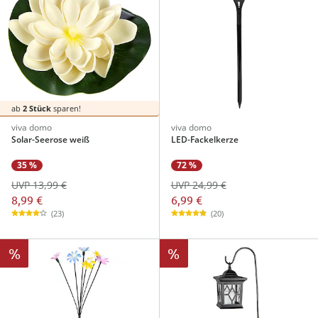
ab
2 Stück
sparen!
viva domo
viva domo
Solar-Seerose weiß
LED-Fackelkerze
35 %
72 %
UVP 13,99 €
UVP 24,99 €
8,99 €
6,99 €
(23)
(20)
%
%