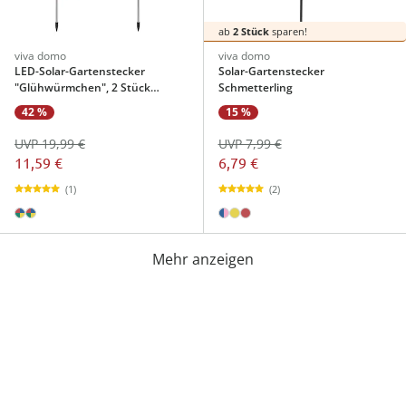
ab
2 Stück
sparen!
viva domo
viva domo
LED-Solar-Gartenstecker
Solar-Gartenstecker
"Glühwürmchen", 2 Stück
Schmetterling
farbwechsel
42 %
15 %
UVP 19,99 €
UVP 7,99 €
11,59 €
6,79 €
(1)
(2)
Mehr anzeigen