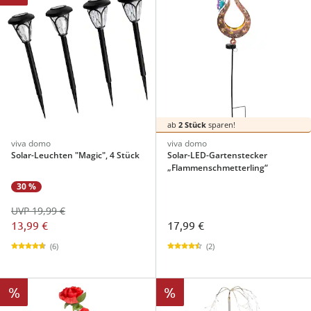
ab
2 Stück
sparen!
viva domo
viva domo
Solar-Leuchten "Magic", 4 Stück
Solar-LED-Gartenstecker
„Flammenschmetterling“
30 %
UVP 19,99 €
13,99 €
17,99 €
(6)
(2)
%
%