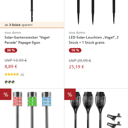
ab
3 Stück
sparen!
viva domo
viva domo
Solar-Gartenstecker "Vogel-
LED-Solar-Leuchten „Vogel“, 2
Parade" Papagei Egon
Stück + 1 Stück gratis
36 %
16 %
UVP 13,99 €
UVP 29,99 €
8,89 €
25,19 €
(6)
%
%