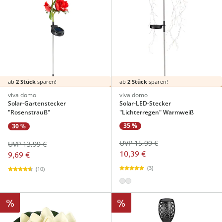
ab
2 Stück
sparen!
ab
2 Stück
sparen!
viva domo
viva domo
Solar-Gartenstecker
Solar-LED-Stecker
"Rosenstrauß"
"Lichterregen" Warmweiß
35 %
30 %
UVP 15,99 €
UVP 13,99 €
10,39 €
9,69 €
(3)
(10)
%
%