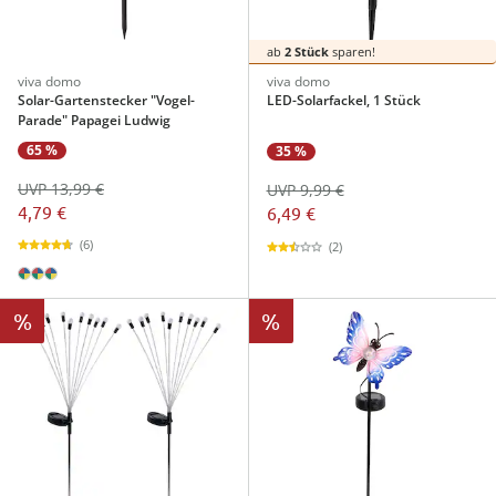
ab
2 Stück
sparen!
viva domo
viva domo
Solar-Gartenstecker "Vogel-
LED-Solarfackel, 1 Stück
Parade" Papagei Ludwig
65 %
35 %
UVP 13,99 €
UVP 9,99 €
4,79 €
6,49 €
(6)
(2)
%
%