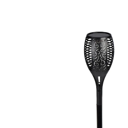
UVP 24,99 €
6,99 €
inkl. MwSt. und zzgl.
Versandkosten
In den Warenkorb
Sofort lieferbar - in 2-3 Werktagen bei Ihnen
Alternativprodukt
Zu diesem Artikel haben wir eine Alternative gefunden,
die Sie interessieren könnte:
genialo
Solar-Wegleuchte "Kerzenschein"