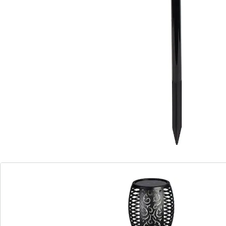
(11)
Einzelpreis:
UVP 18,99 €
15,99 €
Flammende Romantik!
wunderschönes Licht für schönstes
Garten-Ambiente
Fackeln Sie nicht lange und holen Sie sich diese stilvolle
Gartenleuchte in Art einer Fackelkerze! Dank
Solarenergie geht bei Dunkelheit die LED an, die wie
flackerndes Feuer in sanftem Orange leuchtet. Das
Ethno-Design der Kerze erzeugt dabei eine
wunderschöne Atmosphäre. Ein absoluter Hingucker
in jedem Garten! Am besten gleich mehr bestellen und
sparen! Mit Ein-/Ausschalter und Erdspieß.
Batteriehinweis: