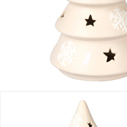
Diese Bäumchen zaubern Ihnen Wintersterne aus
warmweißem LED-Licht an die Wand. Zarte
Schneeflocken machen die Winterwaldidylle perfekt.
Batteriehinweis:
Batterien sind im Lieferumfang enthalten. (button cell -
LR44 x 3)
Details
Hinweise & Hersteller
Bewertungen