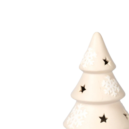
13,99 €
inkl. MwSt. und zzgl.
Versandkosten
Variante
groß
Bei Verfügbarkeit erinnern
Derzeit nicht lieferbar
O Tannenbaum, wie funkeln deine Lichter!