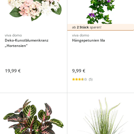
ab
2 Stück
sparen!
viva domo
viva domo
Deko-Kunstblumenkranz
Hängepetunien lila
„Hortensien“
19,99 €
9,99 €
(5)