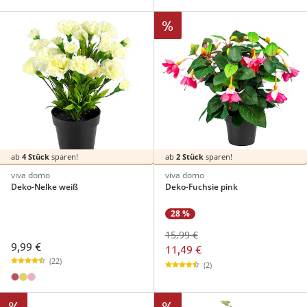
%
ab
4 Stück
sparen!
ab
2 Stück
sparen!
viva domo
viva domo
Deko-Nelke weiß
Deko-Fuchsie pink
28 %
15,99 €
9,99 €
11,49 €
(22)
(2)
%
%