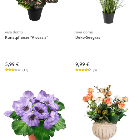
viva domo
viva domo
Kunstpflanze "Alocasia"
Deko-Seegras
5,99 €
9,99 €
(12)
(8)