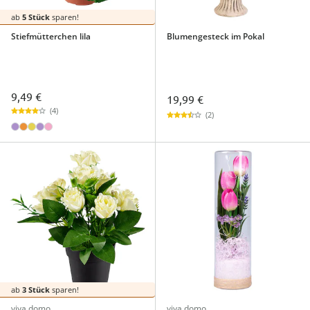
ab
5 Stück
sparen!
Stiefmütterchen lila
Blumengesteck im Pokal
9,49 €
19,99 €
(4)
(2)
ab
3 Stück
sparen!
viva domo
viva domo