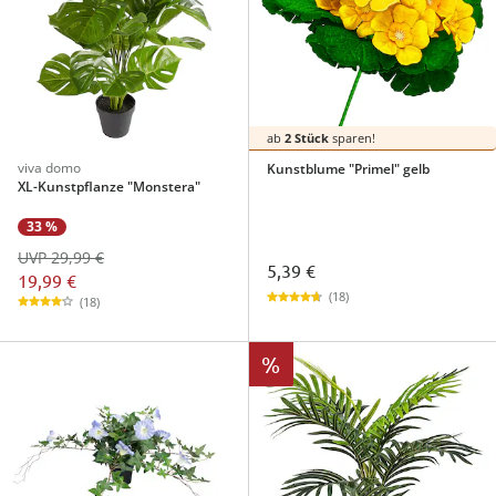
ab
2 Stück
sparen!
viva domo
Kunstblume "Primel" gelb
XL-Kunstpflanze "Monstera"
33 %
UVP 29,99 €
5,39 €
19,99 €
(18)
(18)
%