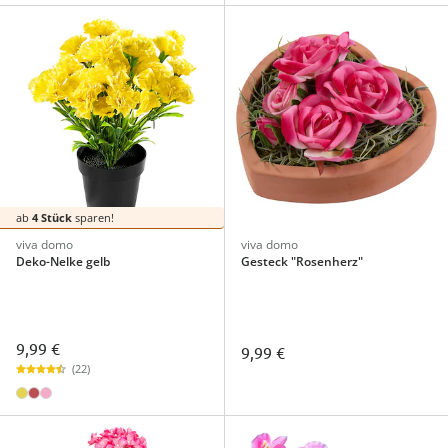
ab
4 Stück
sparen!
viva domo
viva domo
Deko-Nelke gelb
Gesteck "Rosenherz"
9,99 €
9,99 €
(22)