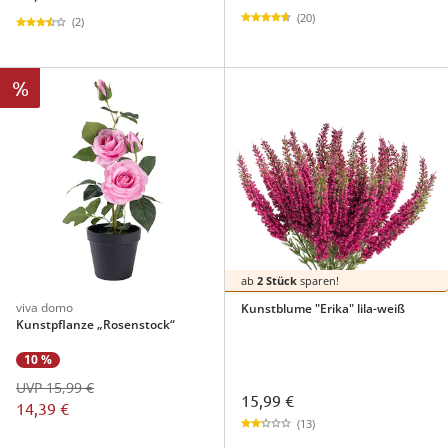
(20)
(2)
%
ab
2 Stück
sparen!
viva domo
Kunstblume "Erika" lila-weiß
Kunstpflanze „Rosenstock“
10 %
UVP 15,99 €
15,99 €
14,39 €
(13)