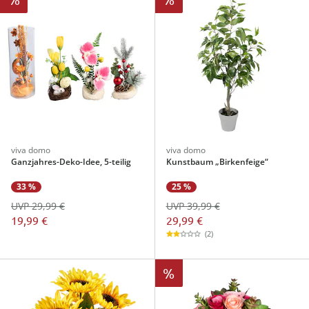
viva domo
viva domo
Ganzjahres-Deko-Idee, 5-teilig
Kunstbaum „Birkenfeige“
25 %
33 %
UVP 39,99 €
UVP 29,99 €
29,99 €
19,99 €
(2)
%