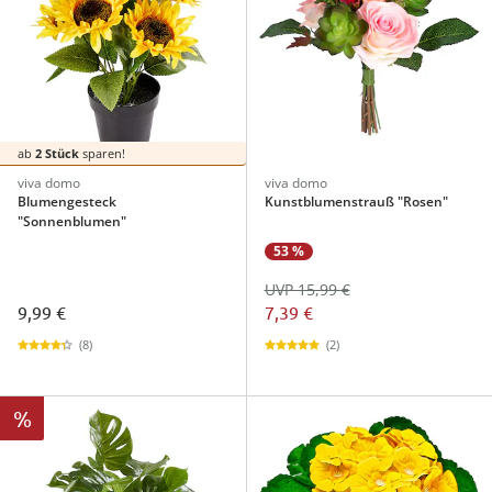
ab
2 Stück
sparen!
viva domo
viva domo
Blumengesteck
Kunstblumenstrauß "Rosen"
"Sonnenblumen"
53 %
UVP 15,99 €
9,99 €
7,39 €
(8)
(2)
%