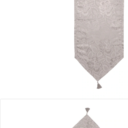
Sofort lieferbar - in 2-3 Werktagen bei Ihnen
So schön wie Damast!
Waschmaschinenfest für einfache
Reinigung
Fleckenresistent und alltagstauglich
Betrachten Sie den edlen Schimmer des aufwendig
gewebten Jacquardstoffs! Er wirkt wie teurer Damast,
wurde aber aus Kunstfaser hergestellt. Damit ist die
Tischdecke "Jasmin" erfreulich unempfindlich gegen
Flecken, waschbar, schnell trocknend und leicht zu
bügeln! Tischdecke "Jasmin" mit hübscher
Rundbogenkante – damit werten Sie jedes Ambiente
auf!