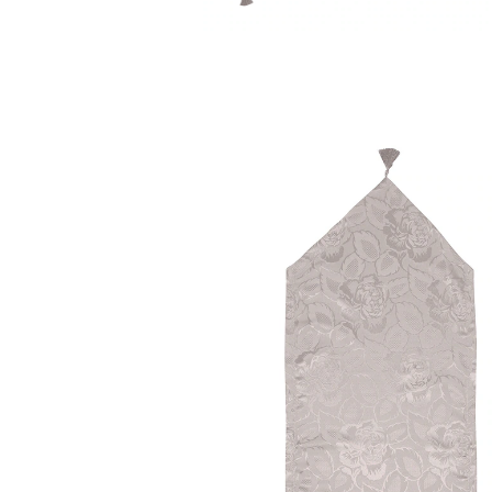
ab
15,99 €
inkl. MwSt. und zzgl.
Versandkosten
Variante
taupe
+ 2
Auswahl
In den Warenkorb