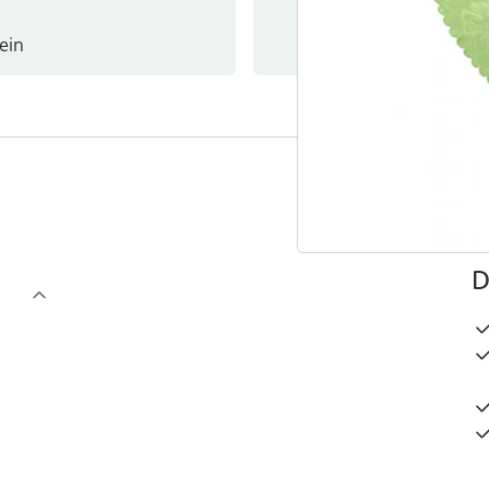
ein
Newslet
4
D