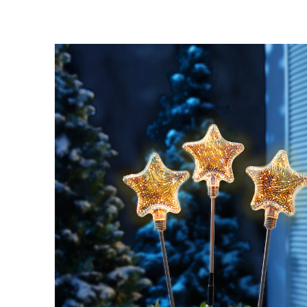
UVP 39,99 €
11,59 €
inkl. MwSt. und zzgl.
Versandkosten
In den Warenkorb
Sofort lieferbar - in 2-3 Werktagen bei Ihnen
Der Sternenhimmel auf Erden!
Vielleicht sind sie ja für Sie vom Himmel gefallen? Wenn
die Nacht sich senkt, beginnen diese 3 glitzernden
Stecker in Sternenform zu funkeln wie ein kleines
Weihnachtswunder. So ist auch im Garten
Feststimmung garantiert! Mit Timer-Funktion.