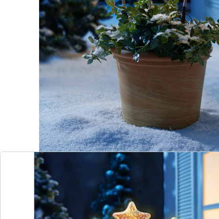
Batteriehinweis:
Batterien sind nicht im Lieferumfang enthalten. Diese
bitte extra bestellen. (AA Mignon x 3)
Details
Hinweise & Hersteller
Bewertungen
Bestellschein