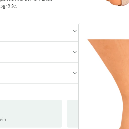
tsgröße.
ein
Newslet