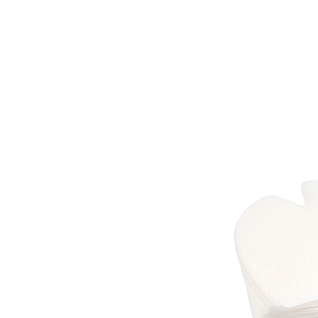
UVP 15,99 €
9,99 €
inkl. MwSt. und zzgl.
Versandkosten
Variante
Oberkiefer
In den Warenkorb
Sofort lieferbar - in 2-3 Werktagen bei Ihnen