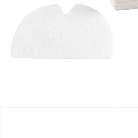
Fester Halt für Ihre Zahnprothese
Haftplättchen mit Mikroperforation
Saugnapf-Wirkung
ohne Kleben
individuell zuschneidbar
für Oberkiefer und Unterkiefer
inklusive Anleitung
Die Angst vor einer lockeren Zahnprothese kann die
Lebensqualität erheblich einschränken. Um auf
Nummer Sicher zu gehen, gibt es eine ebenso diskrete
wie effektive Lösung: die Haftplättchen. Die
Haftplättchen bestehen aus Zellstoff mit Mikro-
Perforation. Diese wirken wie unzählige kleine
Saugnäpfe, mit denen sich die Prothese an den Kiefer
ansaugt und ihr so einen sicheren Halt gibt.