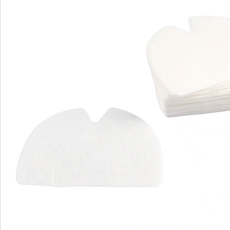
Die Anwendung ist ganz einfach: Sie legen die
passenden Plättchen in die Prothese und schon sind
sie einsatzbereit. Sie brauchen sonst keine Hilfsmittel,
auch keinen Kleber. Mit Hilfe der beiliegenden
Anleitung haben Sie den Dreh schnell raus und können
sich auf ein entspannteres Leben mit ihrer
Zahnprothese freuen.
Die Haftplättchen sind für Ober- und
Unterkieferprothesen erhältlich. Auch der Einsatz in
Teilprothesen ist bei Bedarf möglich. Hierfür schneiden
Sie die Plättchen einfach in die passende Form.
Details
Hinweise & Hersteller