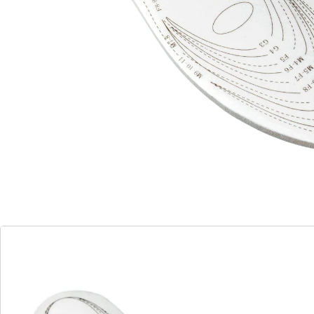
Kissen unter den Füßen anfühlt, sich der individuellen
Fußform anpasst und beim Gehen die Stöße
angenehm abfedert. Ideal bei allgemeinen
Fußschmerzen und besonders geeignet bei
Plantarfasziitis, Plattfuss und Fersensporn.
Details
Hinweise & Hersteller
Bewertungen