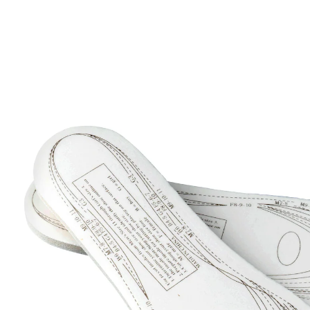
5,99 €
inkl. MwSt. und zzgl.
Versandkosten
In den Warenkorb
Sofort lieferbar - in 2-3 Werktagen bei Ihnen
individuell zuschneidbar von Schuhgröße
33-45
Memory-Schaum: Entlastet Füße,
Wirbelsäule und Gelenke
Diese speziellen Innensohlen sind aus intelligentem,
weichem Schaum gefertigt, der sich wie ein bequemes