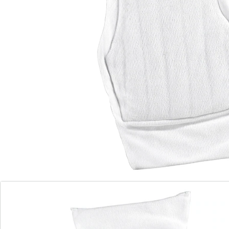
Umweltfreundliche Alternative
Körpergerecht geformt mit 150 ml Saugleistung.
Atmungsaktiv und antibakteriell. Ober-, Unterseite und
Saugschicht aus Polyester.
Saugleistung: 150 ml
Details
Hinweise & Hersteller
Bewertungen