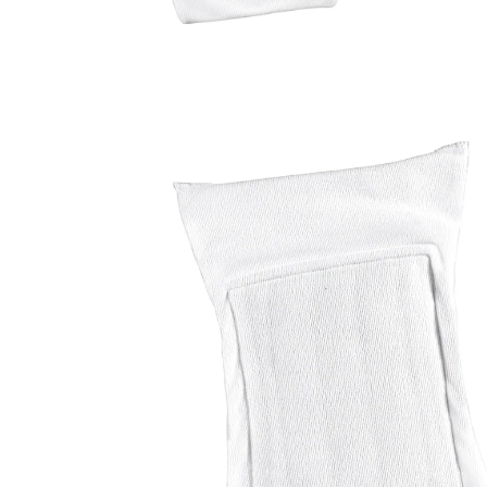
22,39 €
inkl. MwSt. und zzgl.
Versandkosten
Variante
mit Klett, 3 Stück
In den Warenkorb
Sofort lieferbar - in 2-3 Werktagen bei Ihnen
🤫
Diskrete Lieferung