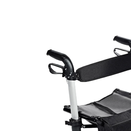
213,49 €
inkl. MwSt. und zzgl.
Versandkosten
In den Warenkorb
Lieferbar - in 2 Wochen bei Ihnen
Überzeugt in Design, Funktion und Sicherheit!
Rollator aus leichtem Aluminium
Inkl. Sitz, Gurt und abnehmbarer Tragetasche aus
Nylon
Mit großen Vollgummi-Reifen, ergonomischen