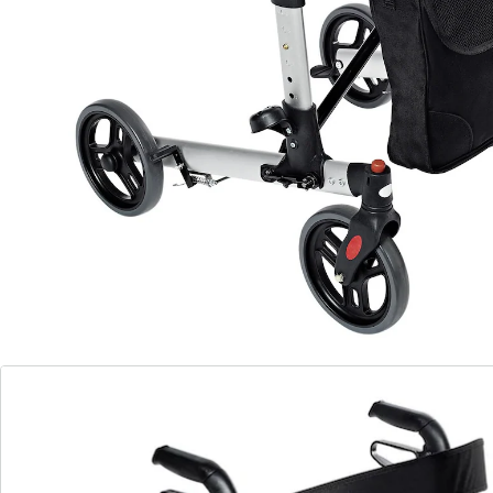
Griffen, Reflektoren und 2 Feststellbremsen
Individuell anpassbar durch höhenverstellbare
Griffe
Mit einer Hand platzsparend faltbar und klappbar
Inkl. Gehstockhalter
Bis 136 kg belastbar
Empfohlen für Körpergrößen von 150-195 cm
Details
Hinweise & Hersteller
Bewertungen