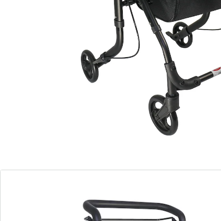
Einkaufstasche und Tablett abnehmbar
sehr schmal, leicht und wendig
Handgriff mit Schaumstoff überzogen
Schmal, leicht, wendig: Der Zimmer-Rollator ist die
ideale Gehhilfe für zu Hause, denn er passt auch durch
enge Türen. Er ist platzsparend klappbar. Ausgestattet
mit Tablett und Netztasche dient er auch als
Transporthilfe oder Beistelltisch. Der feststellbare
Bremsbügel ist auch mit einer Hand einfach zu
bedienen. Die Vollgummiräder sorgen für Laufruhe.
Höhenverstellbarer Handgriff, mit PU-Schaum
überzogen. Aus korrosionsgeschütztem Aluminium.
Lieferhinweis:
Eine Montage ist erforderlich.
Details