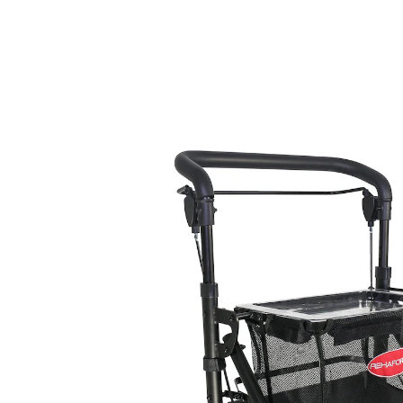
119,99 €
inkl. MwSt. und zzgl.
Versandkosten
In den Warenkorb
Sofort lieferbar - in 3-4 Werktagen bei Ihnen
Leicht stabil und komfortabel
für Innenräume entwickelt
platzsparend klappbar
leise Räder
Einhandbedienung dank Bremsbügel