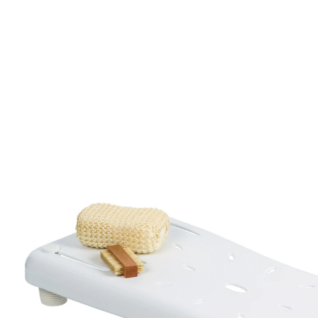
43,99 €
inkl. MwSt. und zzgl.
Versandkosten
In den Warenkorb
Sofort lieferbar - in 2-3 Werktagen bei Ihnen
Einstiegshilfe, Ablage und Sitz in Einem!
einfach zu verstellen
Gerade bei Problemen mit den Gelenken ist das tiefe
Sitzen unbequem und gefährlich. Dieses Badewannen-