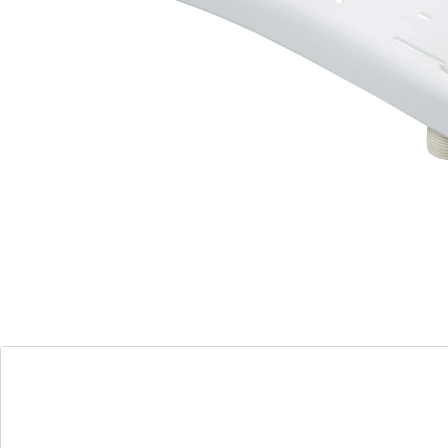
Brett schafft Abhilfe. Es lässt sich mit wenigen
Handgriffen befestigen. Durch die speziellen,
gepolsterten Verstellschrauben passt es auf fast alle
Wannenbreiten (mögliche Wanneninnenmaße: 35-61
cm). Für zusätzliche Sicherheit sorgt der Haltegriff, für
Komfort die integrierte Seifenablage. Hochwertige,
stabile Ausführung.
Details
Hinweise & Hersteller
Bewertungen