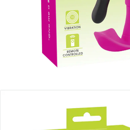
Stoßvibrator Natural Thrusting Vibe
Einzelpreis:
UVP 121,00 €
50,99 €
Ihr diskreter Begleiter für unaufhörliche
Lustmomente
subtiles Design
erhabene Auflegefläche
10 kraftvolle Vibrationsmodi
steuerbar per Fernbedienung
diskret im Slip tragbar
Der Panty Vibrator ist ein intensiver
Rundumverwöhner, der diskret in Ihrem Slip Platz
findet. Dieses subtiles Gerät bietet eine erhabene