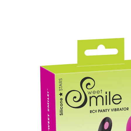
UVP 64,95 €
31,99 €
inkl. MwSt. und zzgl.
Versandkosten
In den Warenkorb
Sofort lieferbar - in 2-3 Werktagen bei Ihnen
🤫
Diskrete Lieferung
Alternativprodukt
Zu diesem Artikel haben wir eine Alternative gefunden,
die Sie interessieren könnte:
You2Toys