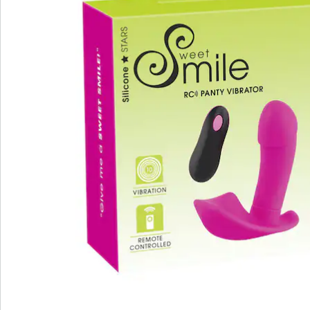
Auflegefläche für die Schamlippen und einen
penisförmigen Schaft mit ausgeprägter Eichel, um
Klitoris, Vagina und G-Punkt gleichzeitig zu stimulieren.
Mit 10 kraftvollen Vibrationsmodi, steuerbar per
Knopfdruck oder Fernbedienung, garantiert dieses
Gerät unaufhörliche Lustmomente. Der Panty Vibrator
ist wiederaufladbar mittels des beiliegenden USB-
Kabels und wird inklusive Batterien für die
Fernbedienung geliefert.
Batteriehinweis:
Batterien sind im Lieferumfang enthalten. (Lithium-
Ionen-Akku x 1)
Details
Hinweise & Hersteller