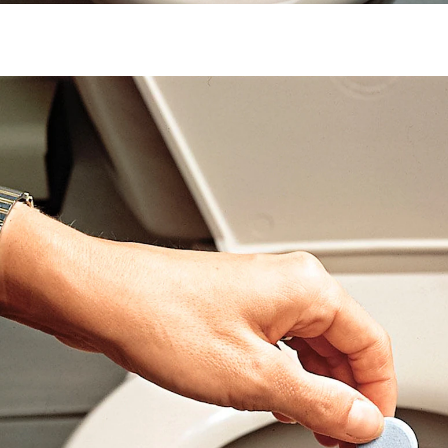
13,95 €
1 kg = 69,75 €
inkl. MwSt. und zzgl.
Versandkosten
In den Warenkorb
Sofort lieferbar - in 2-3 Werktagen bei Ihnen
Hygienisch sauberes WC Eine Tablette pro Woche
genügt – und Sie haben eine hygienisch-reine Toilette.
Entfernt Urinstein, Kalk und Verfärbungen. Zu 95%
biologisch abbaubar. Phosphat- und chlorfrei.
Inhalt: 20 Tabs à 10 g