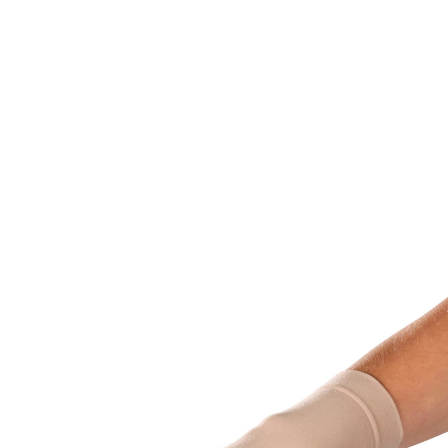
13,95 €
inkl. MwSt. und zzgl.
Versandkosten
Variante
rechts
Größe
In den Warenkorb
Sofort lieferbar - in 2-3 Werktagen bei Ihnen