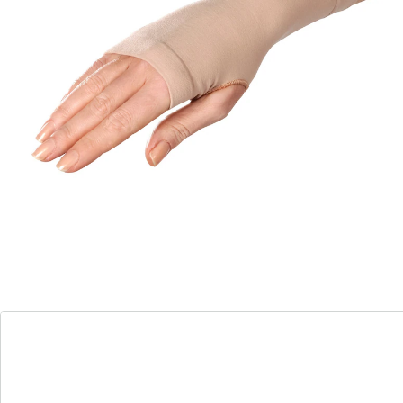
Hilft bei schmerzenden Händen!
Integriertes Gelpolster!
unterstützt die Linderung von Nerven- und
Narbenschmerzen
antiallergisch
Unterstützt die Linderung von Nerven- und
Narbenschmerzen. Mit leichter Kompression.
Antiallergisch. 1 Stück.
Details
Hinweise & Hersteller