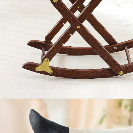
platzsparend - nur 14,5 cm breit
Material:
Gestell: Kiefernholz und MDF-Holzfaserplatte
Bezug Nr. 1: 100% Polyurethan
Bezug Nr. 2: Lederimitat (PVC)
Polsterung: Schwamm
Gewicht: 2 kg
Details
Hinweise & Hersteller
Bewertungen