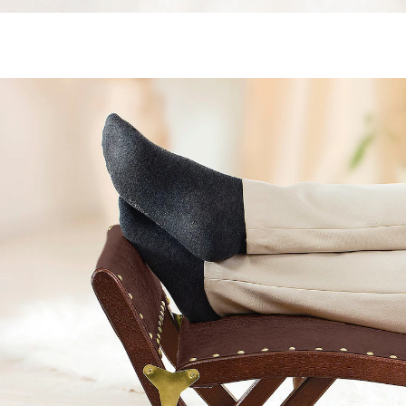
UVP 59,95 €
34,99 €
inkl. MwSt. und zzgl.
Versandkosten
In den Warenkorb
Sofort lieferbar - in 2-3 Werktagen bei Ihnen
Leichte Wippbewegungen entspannen müde und
geschwollene Beine und verbessern nebenbei
Durchblutung und Lymphfluss. Aus massivem
Kiefernholz und MDF-Holzfaserplatte. Polsterung aus
feuerfestem Schaum.