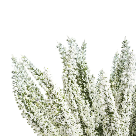
15,99 €
inkl. MwSt. und zzgl.
Versandkosten
Variante
grün-weiß
13,99 €
nur
ab
2
Stück
1
In den Warenkorb
Sofort lieferbar - in 2-3 Werktagen bei Ihnen