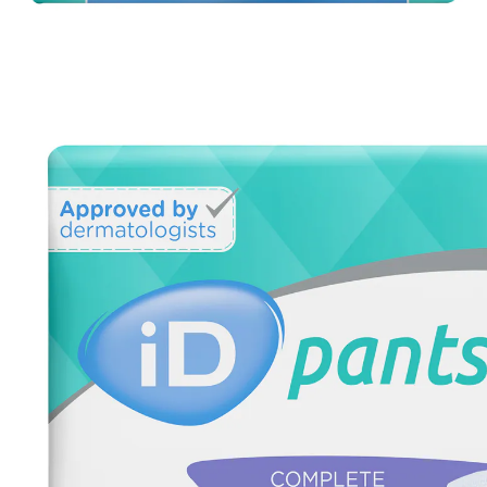
13,99 €
inkl. MwSt. und zzgl.
Versandkosten
Variante
large
In den Warenkorb
Sofort lieferbar - in 2-3 Werktagen bei Ihnen
🤫
Diskrete Lieferung
Alternativprodukt