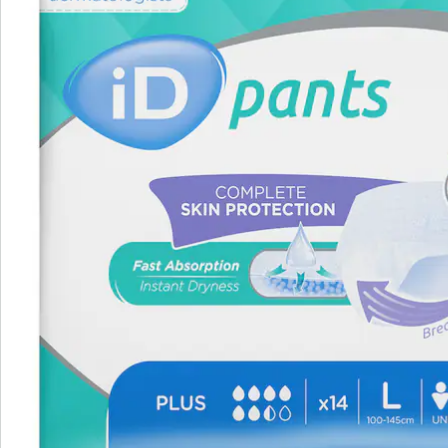
atmungsaktiv
auch für schwere Blasenschwäche
geeignet
geprüftes Medizinprodukt
in drei Größen erhältlich (S, M, L)
Inhalt: 14 Stück
Auch bei Blasenschwäche (Harninkontinenz) sollten Sie
auf Ihre Lieblingsaktivitäten nicht verzichten müssen.
Ob auf Spaziergängen, Ausflügen oder Reisen - der
Aktiv-Slip gibt Ihnen die nötige Sicherheit, um den
Alltag wieder voll zu genießen. Die stoffartige
Einweghose ist mit einem mehrlagigem Saugkissen
und Auslaufbarrieren ausgestattet und damit
flüssigkeitsundurchlässig. Das atmungsaktive Material
lässt keine Gerüche nach außen dringen und sorgt für
einen angenehmen Tragekomfort. Mit dem Aktiv-Slip
steht einem aktiven Alltag somit nichts mehr im Wege!