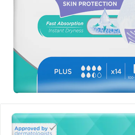
Zu diesem Artikel haben wir eine Alternative gefunden,
die Sie interessieren könnte:
TENA
Tena ProSkin Pants unisex Plus 1440 ml, 14
Stück
(10)
Einzelpreis:
14,99 €
Für einen aktiven Alltag
flüssigkeitsundurchlässige Einweghose
mit mehrlagigem Saugkissen und
Auslaufbarrieren
geruchshemmend