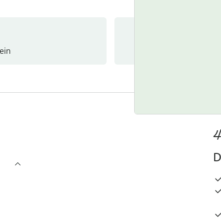
ein
Newslet
4
D