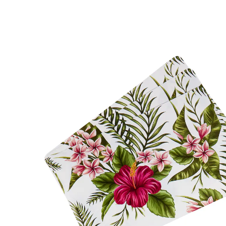
8,99 €
inkl. MwSt. und zzgl.
Versandkosten
In den Warenkorb
Sofort lieferbar - in 2-3 Werktagen bei Ihnen
Schicker Schutz vor Schmutz!
Dieses schöne Untersetzer-Set mit floralem Motiv
steht jedem Haushalt gut. Es schützt Ihren Tisch vor
hässlichen Flecken. Ob klassisch auf dem Tisch oder
aber z. B. unter einer Kaffeemaschine: Ihre Möbel
bleiben stets sauber. Obendrein gibt es GRATIS dazu
noch 4 Untersetzer für Ihre Getränke.