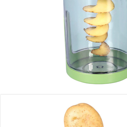
Schwung in Ihre Küche! Ob Zucchini, Kartoffeln oder
anderes Gemüse – mit diesem praktischen
Küchenhelfer zaubern Sie im Handumdrehen
dekorative Spiralen oder feine Julienne-Streifen. Ideal
für kreative Gerichte, gesunde Salate oder dekorative
Beilagen. Der Schneider überzeugt durch einfache
Handhabung und spart Zeit bei der Zubereitung.
Details
Hinweise & Hersteller
Bewertungen