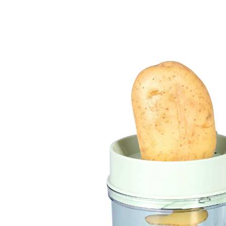
UVP 8,99 €
5,69 €
inkl. MwSt. und zzgl.
Versandkosten
In den Warenkorb
Sofort lieferbar - in 2-3 Werktagen bei Ihnen
Gesunde Spiralen!
schnelle und einfache Handhabung
perfekt für Zucchini, Kartoffeln & mehr
Bringen Sie mit dem Spiral- und Julienne-Schneider