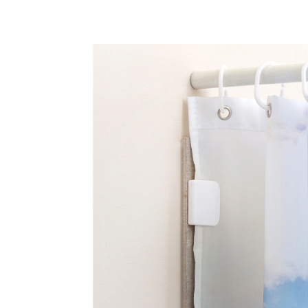
4,99 €
inkl. MwSt. und zzgl.
Versandkosten
In den Warenkorb
Nur noch wenige Artikel verfügbar
Sofort lieferbar - in 2-3 Werktagen bei Ihnen
ideal für Duschvorhänge
mit Klebepads
Funktional und praktisch: Klipps einfach mit den
Klebepads an einer Wand festkleben und Ihren
Duschvorhang einklemmen. So bleibt alles an Ort und
Stelle und das Wasser spritzt nicht raus.