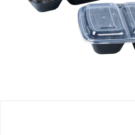
wiederverwendbar
platzsparend stapelbar
2 Fächer, ein Ziel: Ihre Mahlzeit sicher transportieren –
ohne dass sich Salat und Sauce in der
wiederverwendbaren Menü-Box in die Quere kommen.
Dank des durchsichtigen Deckels wissen Sie schon vor
dem Öffnen, was es heute Leckeres gibt.
Details
Hinweise & Hersteller
Bewertungen