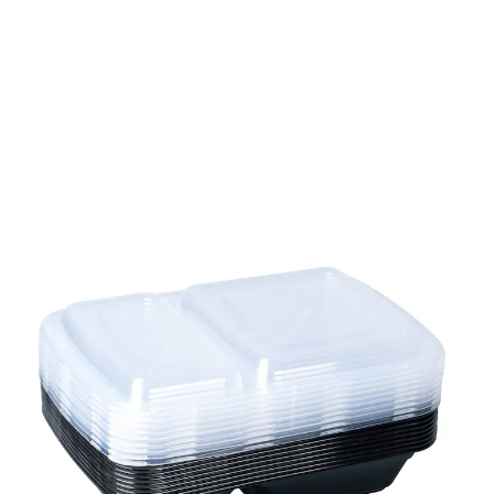
UVP 9,99 €
6,59 €
inkl. MwSt. und zzgl.
Versandkosten
5,29 €
nur
ab
2
Stück
1
In den Warenkorb
Sofort lieferbar - in 2-3 Werktagen bei Ihnen
Menü zum Mitnehmen – sortiert serviert!