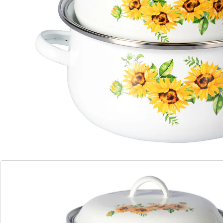
Reinigung
für alle Herdarten geeignet
mit passendem Deckel
freundliches Blumendesign
Kochen Sie mit Leichtigkeit und servieren Sie köstliche
Speisen mit unserem 6-teiligen Emaille-Topfset. Die
Töpfe, ausgestattet mit passenden Deckeln, kommen
in drei praktischen Größen und lassen sich
platzsparend ineinander verstauen. Jeder Topf ist
spülmaschinengeeignet und ermöglicht so eine leichte
Reinigung. Bereiten Sie schmackhafte Gerichte zu und
zaubern Sie Ihren Gästen ein Lächeln ins Gesicht!
Details
Hinweise & Hersteller