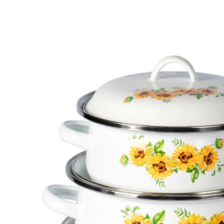
UVP 29,99 €
19,99 €
inkl. MwSt. und zzgl.
Versandkosten
In den Warenkorb
Sofort lieferbar - in 2-3 Werktagen bei Ihnen
Heute tischen Sie Sonnenschein auf!
in 3 praktischen Größen: 950 ml, 1.400 ml,
2.000 ml
platzsparend ineinander verstaubar
spülmaschinengeeignet für einfache