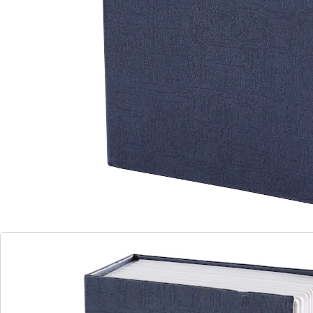
massive Metallkassette für diebische Blicke dank
Buchoptik unsichtbar. Bargeld, Schmuck, Papiere und
andere Wertsachen finden im Safe sicher Verwahrung
– perfekt getarnt als unscheinbares Wörterbuch. Inkl. 2
Schlüsseln.
Details
Hinweise & Hersteller
Bewertungen