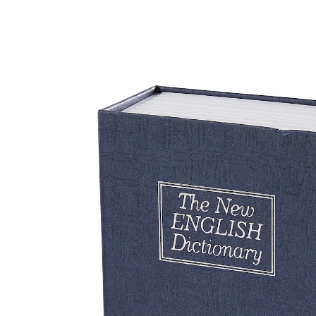
UVP 15,99 €
14,99 €
inkl. MwSt. und zzgl.
Versandkosten
In den Warenkorb
Sofort lieferbar - in 2-3 Werktagen bei Ihnen
Für Langfinger hat dieses Buch „sieben Siegel“!
perfekt getarnt zwischen mehreren
Büchern
Außen Buch, innen Tresor: so bleibt die abschließbare,