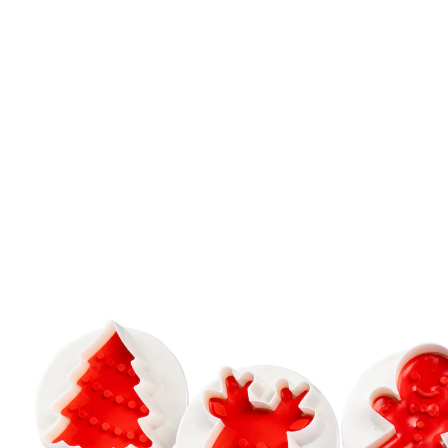
UVP 6,99 €
4,39 €
inkl. MwSt. und zzgl.
Versandkosten
In den Warenkorb
Sofort lieferbar - in 2-3 Werktagen bei Ihnen
Ein Plätzchen für Ihr Schätzchen!
einfach ausstechen und per Knopfdruck
sicher auswerfen
Mit diesen 3D-Ausstechformen kreieren Sie eine