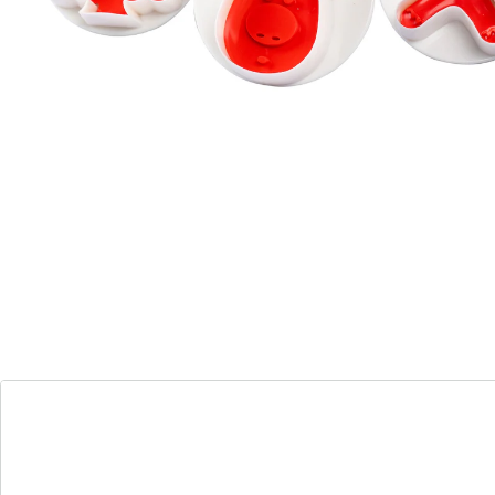
Vielfalt an köstlichen Weihnachtsplätzchen für Ihre
Kaffeetafel: Ob Leb­kuchenmann, Weihnachtsbaum,
Rentier oder Adventskranz – Ihre 3D-Plätzchen lassen
sich ruck, zuck ausstechen und unkompliziert aus der
Form lösen. Auch für Wurst- und Käse-Verzierungen
geeignet.
Details
Hinweise & Hersteller
Bewertungen