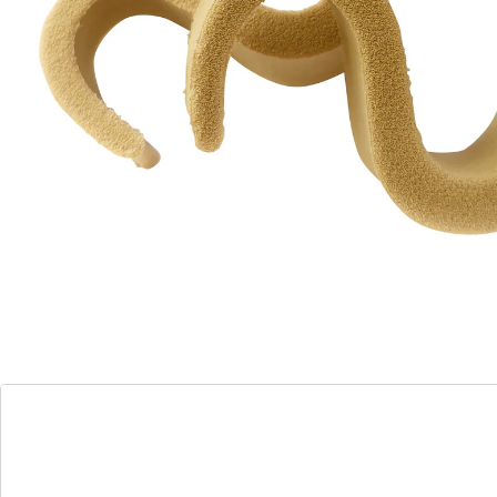
Trennt schmerzhaft verkrümmte Zehen schnell und
effektiv. Das weiche, hochelastische Material polstert
und dämpft. Auch im Schuh tragbar. Einheitsgröße.
Details
Hinweise & Hersteller
Bewertungen
Bestellschein