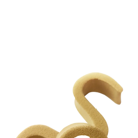
9,99 €
inkl. MwSt. und zzgl.
Versandkosten
In den Warenkorb
Sofort lieferbar - in 2-3 Werktagen bei Ihnen
besonders weiche Polsterung und
Dämpfung
im Schuh tragbar
nimmt Druckschmerz schnell &
zuverlässig