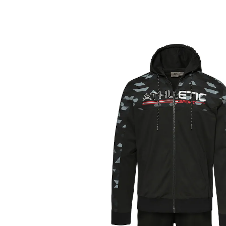
ab
22,99 €
inkl. MwSt. und zzgl.
Versandkosten
Größe
In den Warenkorb
Sofort lieferbar - in 2-3 Werktagen bei Ihnen
Sportlich und leger unterwegs!
Jacke mit praktischen Taschen &
Reißverschluss
Hose mit Weitenregulierung &