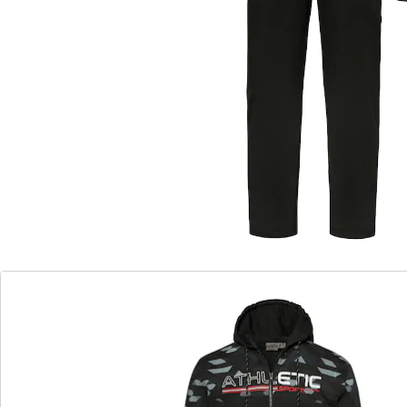
elastischem Komfortbund
angenehmes Material, bequem zu tragen
Machen Sie sich’s gemütlich – in diesem bequemen
Freizeitanzug! Seine Jacke punktet mit durchgehendem
Reißverschluss, sportlichem Print auf Brusthöhe,
Kapuze sowie 2 Einschubtaschen. Diese finden sich
auch seitlich in der Hose, die Ihnen dank elastischem
Gummizug, Innenkordel und offenem Beinabschluss
einen hohenTragekomfort bietet.
Details
Hinweise & Hersteller