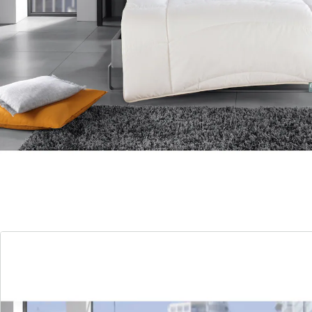
Die Steppbetten zeichnen sich durch ihre Langlebig-
und Strapazierfähigkeit aus. Mit der
Körperzonensteppung passen sie sich optimal den
Körperkonturen an und unterstützen die
Bewegungsfreiheit beim Schlafen. Auch für Allergiker
geeignet.
Besteht aus zwei Decken, die zusammengenäht
wurden. Die Luftschicht, die sich zwischen den beiden
ecken bildet, isoliert zusätzlich. Die bauschige Füllung
macht die Decke wunderbar kuschelig.
Details
Hinweise & Hersteller
Bewertungen