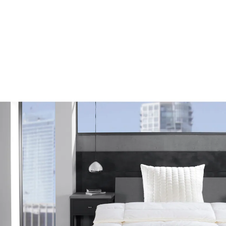
79,99 €
inkl. MwSt. und zzgl.
Versandkosten
Variante
155x220 cm
In den Warenkorb
Lieferbar - in 5-6 Werktagen bei Ihnen
mit Körperzonensteppung: für optimale
Bewegungsfreiheit