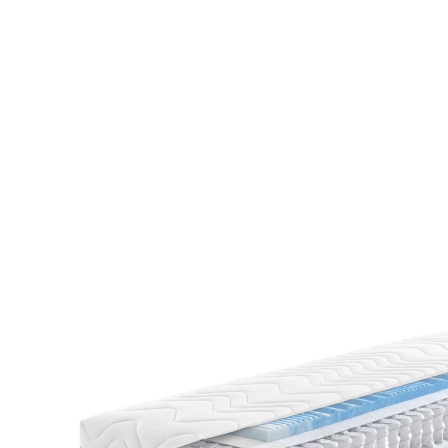
UVP 419,00 €
ab
259,00 €
inkl. MwSt. und zzgl.
Versandkosten
Variante
H3
Maße
In den Warenkorb