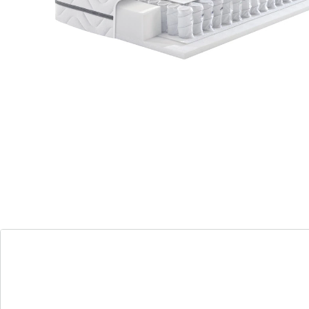
Lieferbar - in 5-6 Werktagen bei Ihnen
Megamax Premium Top T Matratze - Super Luxus
und Komfort
Individueller Liegekomfort - wählen Sie
zwischen weicher oder festerer
Unterstützung.
Komforthöhe mit exzellenter
Schulterentlastung für Ihren besten
Schlaf.
Qualität und Komfort - ausgewählte
Materialien für höchsten Schlafkomfort,
Made in Germany.
Vielseitige Schlafpositionen - geeignet für