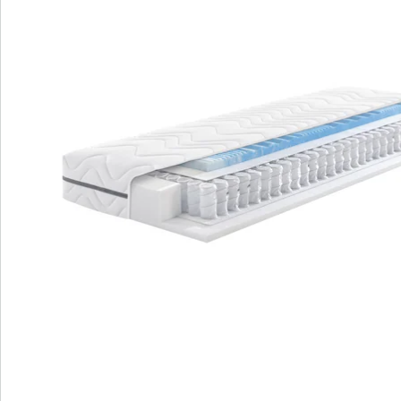
Rücken-, Seiten- und Bauchlage.
Anpassungsfähigkeit - drehen Sie die
Matratze für den gewünschten
Liegekomfort um.
Optimale Durchlüftung und
Temperaturausgleich für ein angenehmes
Schlafklima.
Hautfreundlicher Doppeljersey-Bezug,
waschbar und trocknergeeignet für
Hygiene und Pflege.
Die Megamax Premium Top T Matratze bietet
individuellen Liegekomfort mit der Wahl zwischen
weicher oder festerer Unterstützung. Mit Komforthöhe
und exzellenter Schulterentlastung bietet sie höchsten
Schlafkomfort. Die Matratze passt sich Ihren
Bedürfnissen an und ist für verschiedene
Schlafpositionen geeignet. Mit optimaler Durchlüftung,