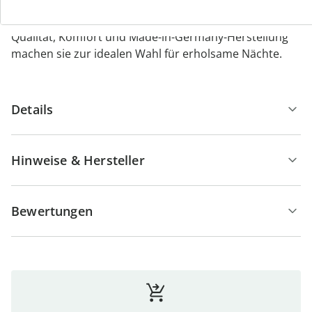
Hautfreundlichkeit und einfachem Waschen des
Bezugs garantiert sie ein angenehmes Schlafklima.
Qualität, Komfort und Made-in-Germany-Herstellung
machen sie zur idealen Wahl für erholsame Nächte.
Details
Hinweise & Hersteller
Bewertungen