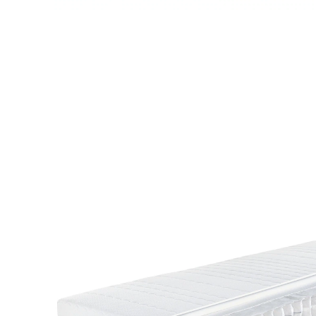
UVP 369,00 €
ab
239,00 €
inkl. MwSt. und zzgl.
Versandkosten
Variante
H3
Maße
In den Warenkorb
Lieferbar - in 5-6 Werktagen bei Ihnen