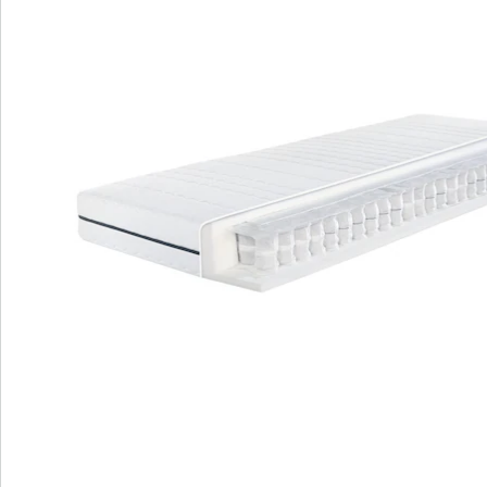
Hoher Hygienekomfort mit waschbarem
Bezug und 5-Sterne-Bewertung.
Gleichmäßige Nutzung und längere
Lebensdauer durch umdrehbare
Liegeseiten.
Erleben Sie bewährt-flexiblen Liegekomfort und ein
angenehmes Schlafklima mit der Megamax Komfort T
Matratze. Durch das klassische Federungssystem, die
luftdurchlässigen Tonnentaschenfedern und die
hochwertigen Materialien bietet sie eine sehr gute
Körperunterstützung. Genießen Sie optimale
Durchlüftung und Temperaturausgleich für
erholsamen Schlaf. Der waschbare Bezug mit 5-Sterne-
Bewertung sorgt für Hygiene. Mit umdrehbaren
Liegeseiten bietet die Matratze gleichmäßige Nutzung
und eine längere Lebensdauer.