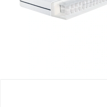
Megamax Komfort T - Bewährt-flexibler
Liegekomfort und angenehmes Schlafklima!
Bewährt-flexibler Liegekomfort und
angenehmes Schlafklima.
Klassisches Federungssystem für lange
Haltbarkeit.
Sehr gute Durchlüftung und idealer
Temperaturausgleich.
Hochwertige Materialien für Qualitäts-
Matratze in Deutschland produziert.
Flexibler Kern mit luftdurchlässigen
Tonnentaschenfedern und
Komfortschaumauflagen.