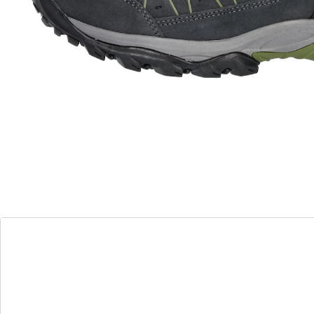
Erkunden Sie die Natur mit Stil und Komfort!
atmungsaktives Textilfutter
rutschfeste Gummisohle
auswechselbare Textileinlegesohle
Tauchen Sie ein in die Welt der Natur mit unserem
hochwertigen Outdoorschuh. Dank seiner
wasserdichten Comfortex-Klimamembran bleiben Ihre
Füße trocken, während das langlebige Veloursleder mit
Nylon-Einsätzen optimalen Schutz bietet. Das
atmungsaktive Textilfutter sorgt für ein angenehmes
Fußklima, während die auswechselbare
Textileinlegesohle für individuellen Komfort sorgt. Mit
unserer stabilen und rutschfesten Gummilaufsohle
haben Sie stets einen sicheren Halt, egal auf welchem
Terrain.