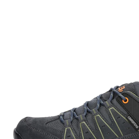
UVP 79,95 €
13,19 €
inkl. MwSt. und zzgl.
Versandkosten
Variante
anthrazit/grün
Größe
Bei Verfügbarkeit erinnern
Derzeit nicht lieferbar