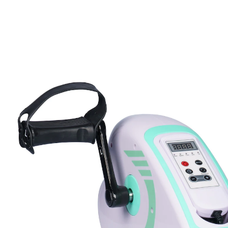
149,00 €
138,99 €
inkl. MwSt. und zzgl.
Versandkosten
In den Warenkorb
Nur noch wenige Artikel verfügbar
Sofort lieferbar - in 2-3 Werktagen bei Ihnen
rutschfester Stand
leicht verstaubar
Mit diesem kompakten Heimtrainer können Sie die