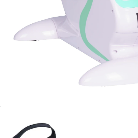
Blutzirkulation anregen und Ihre Muskelkraft und
Fitness erhöhen – ganz einfach im Sitzen. Mit
kraftvollem Elektromotor. Besonders geeignet für die
Rehabilitation nach einem Umfall oder Schlaganfall.
Verstellbare Fußschlaufen. Übersichtliches Display.
Inklusive Netzteil und Fernbedienung. Belastbar bis
120 kg.
Details
Hinweise & Hersteller
Bewertungen