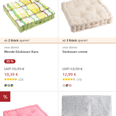
ab
2 Stück
sparen!
ab
3 Stück
sparen!
viva domo
viva domo
Wende-Sitzkissen Karo
Sitzkissen creme
35 %
UVP 15,99 €
UVP 13,99 €
10,39 €
12,99 €
(23)
(10)
%