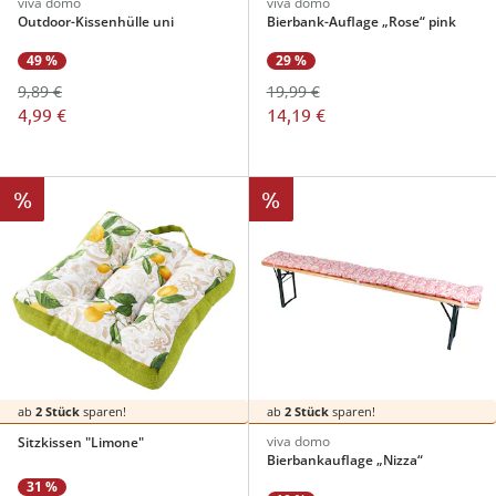
viva domo
viva domo
Outdoor-Kissenhülle uni
Bierbank-Auflage „Rose“ pink
49 %
29 %
9,89 €
19,99 €
4,99 €
14,19 €
%
%
ab
2 Stück
sparen!
ab
2 Stück
sparen!
viva domo
Sitzkissen "Limone"
Bierbankauflage „Nizza“
31 %