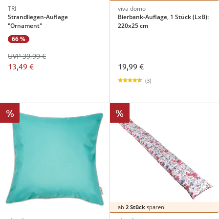
TRI
viva domo
Strandliegen-Auflage
Bierbank-Auflage, 1 Stück (LxB):
"Ornament"
220x25 cm
66 %
UVP 39,99 €
13,49 €
19,99 €
(3)
%
%
ab
2 Stück
sparen!