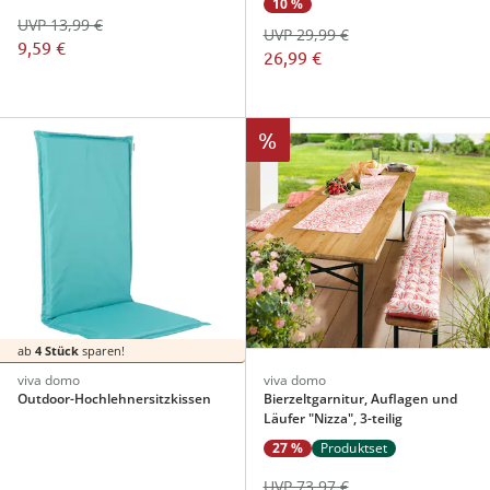
10 %
UVP 13,99 €
UVP 29,99 €
9,59 €
26,99 €
%
ab
4 Stück
sparen!
viva domo
viva domo
Outdoor-Hochlehnersitzkissen
Bierzeltgarnitur, Auflagen und
Läufer "Nizza", 3-teilig
27 %
Produktset
UVP 73,97 €